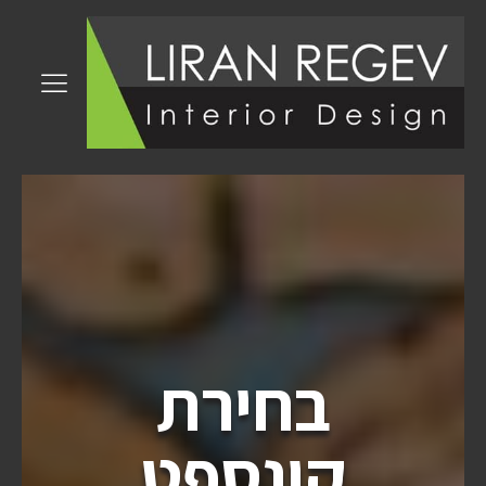
בחירת
קונספט