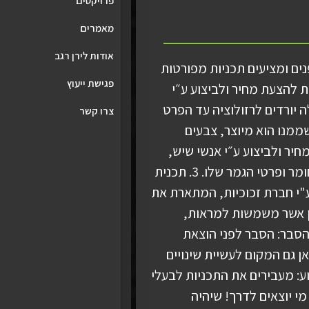
פרויקטים
מאמרים
אודות לירן רגב
ים ומציעים תכניות מפורטות
פגישת ייעוץ
רות: תכניות להצעת מחיר ולביצוע ע״י
ה יורדים לרזולוציה עד הפרט
צרו קשר
שממנו הוא מיוצר, צבעים
עת מחיר ולביצוע ע״י אנשי שיש,
שמתארות את גודל המשטחים, סוג החומר ופרטי הגמר שלו. 3. תכנית
ע"י חברת זכוכיות, המתארת את
הן אשר משמשות למראות,
ות וכדומה. 4. פגישת הסבר: הסבר לפני הוצאת
ן גם המקום לעשיית שינויים
רז בעלי מקצוע: מעבירים את התכניות לבעלי
מי יוצאים לדרך! שיהיה