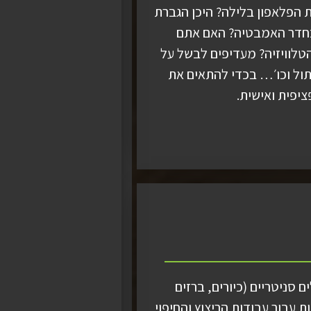
 הפלאפון בלילה? היכן הגברת
בחדר האמבטיה? האם אתם
טלוויזיה? מעדיפים לבשל על
חתול וכו׳… בכדי להתאים את
ציפית ואישית.
ם סניטריים (כיורים, ברזים
ת עבור עבודות הריצוץ והחיפוי