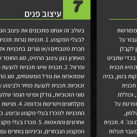
7
עיצוב פנים
מפורטות
בשלב זה אנחנו מתכננים את עיצוב הפנ
עבור על
לבעלי המקצוע. 1. תכניות נג
 לקבלן
חברת מטבחים ו/או נגרים. בתכניות אל
בכדי שתבינו
האחרון כגון עיצוב הרהיט, סוג החומר 
הקבלן. 1. תכנית בניה היא תכנית
ופרזול. 2. תכנית שיש: תכניות להצ
ת בטון, בניה
ינסטלציה: תכנית
זכוכיות: תכנית להצעת מחיר ולביצוע 
 וכוללת
סוגי הזכוכיות, גודלן ופרטי הגמר של
תקשורת מפרטת על
מקלחונים ויטרינ
לפון,
התכניות למכרז בעלי מקצוע וביצוע. כא
אינטרקום, פעמון, רמקולים, נקודות מחשב, תנורי חימום וכו׳. 4. תכנית
אחרונים והתאמות. 5. מכ
מעבר תעלות
המקצוע הנבחרים, וביניהם בוחרים עם 