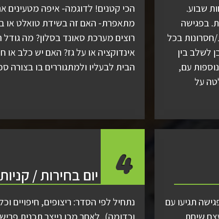
ת שבוע.
הכי קטנים! לדוגמה- איפה מטעינים את
. בפגישה
מתאפרת- האם זה בשידת טואלט או 
/חסרונות בכל
רוצים מערכת סאונד בסלון? מה גודל ה
ן לשלב בין
אינדוקציה או על גז? האם יש כלב או 
וספות עם,
הבית לבעליו ולמתגוררים בו בצורה ספ
טה על
4
יום בחירות / קניות
גישה תגיעו עם
נתחיל לפי הסדר: ריצופים, חיפויים וכלי
עצם שיחת
וכדומה), לאחר מכן נייצר תכנית פרישו