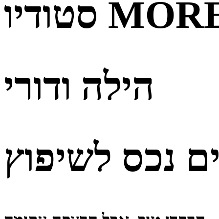
טודיו MORE
הילה ודורי