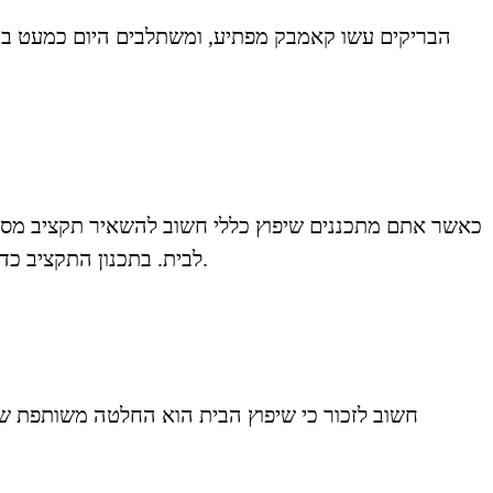
הבריקים עשו קאמבק מפתיע, ומשתלבים היום כמעט בכל ע
כאשר אתם מתכננים שיפוץ כללי חשוב להשאיר תקציב מסוי
לבית. בתכנון התקציב כדאי גם להתייחס לאפשרות שבמהלך העבודה עלולות להתגלות הפתעות לא צפויות – כמו נזילה שהתגלתה מתחת לבלטות.
חשוב לזכור כי שיפוץ הבית הוא החלטה משותפת של 