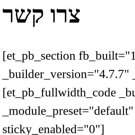
צרו קשר
[et_pb_section fb_built="
_builder_version="4.7.7" 
[et_pb_fullwidth_code _bu
_module_preset="default"
sticky_enabled="0"]