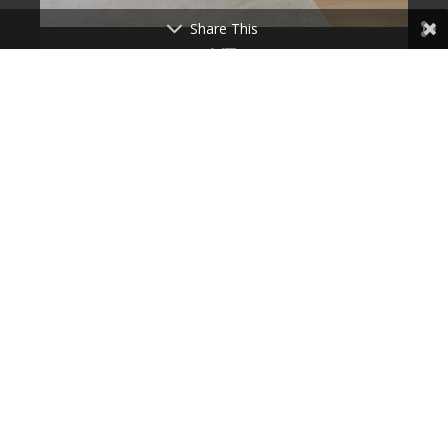
Share This
V7
ואלגנטי בסגנון לופט ניו-יורקי
שיפוץ דירה ישנה לחלל מודרני, יוקרתי
שי